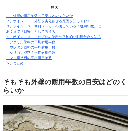
目次
１、外壁の耐用年数の目安はどのくらいか
２、ポイント１ 外壁を劣化させる原因を知っておく
３、ポイント２ 塗料メーカーの出している「耐用年数」は
あくまで「目安」として考える
４、ポイント３ それぞれの塗料の平均的な耐用年数を知る
・アクリル塗料の平均耐用年数
・ウレタン塗料の平均耐用年数
・シリコン塗料の平均耐用年数
・フッ素塗料の平均耐用年数
５、まとめ
そもそも外壁の耐用年数の目安はどのく
らいか