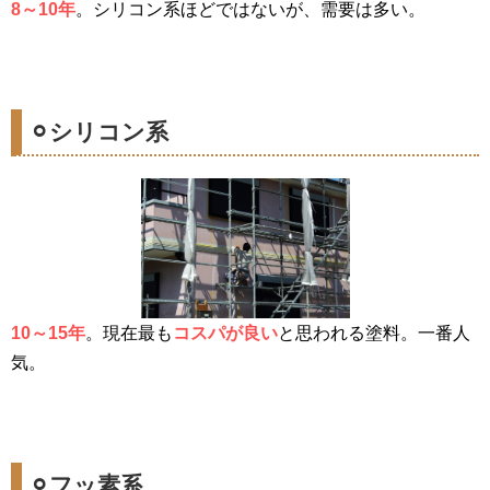
8～10年
。シリコン系ほどではないが、需要は多い。
⚪︎シリコン系
10～15年
。現在最も
コスパが良い
と思われる塗料。一番人
気。
⚪︎フッ素系