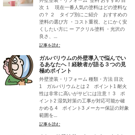
外壁塗装・リフォーム 塗料 おすすめ 目
次 １ 現在一番人気の塗料はどの塗料な
の？ ２ タイプ別にご紹介 おすすめの
塗料の選び方 ・コスト重視、とにかく安
くしたい方に ー アクリル塗料 ・光沢の
良さ、...
記事を読む
ガルバリウムの外壁導入で悩んでい
るあなたへ！経験者が語る３つの見
極めポイント
外壁塗装・リフォーム 種類・方法 目次
1 ガルバリウムとは 2 ポイント1 耐火
性は非常に高いがサビには注意！ 3 ポ
イント2 湿気対策の工事が対応可能か確
かめる 4 ポイント3 メーカー保証の対象
範囲を...
記事を読む